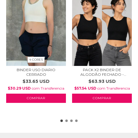
4 CORES
PACK X2 BINDER DE
BINDER USO DIARIO
ALGODÃO FECHADO -
CERRADO
(COP...
$63.93 USD
$33.65 USD
$57.54 USD
com
Transferencia
$30.29 USD
com
Transferencia
COMPRAR
COMPRAR