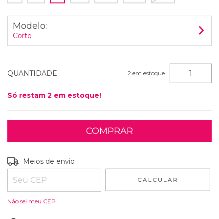
Modelo:
Corto
QUANTIDADE
2
em estoque
Só restam
2
em estoque!
Entregas para o CEP:
ALTERAR CEP
Meios de envio
CALCULAR
Não sei meu CEP