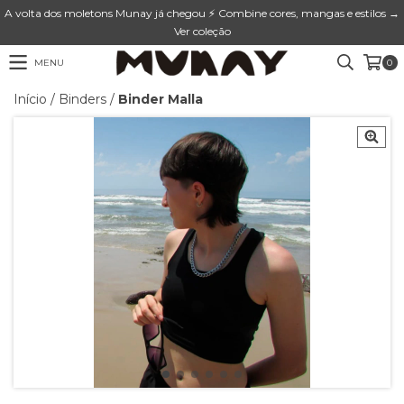
A volta dos moletons Munay já chegou ⚡ Combine cores, mangas e estilos →
Ver coleção
MENU
0
Início
/
Binders
/
Binder Malla