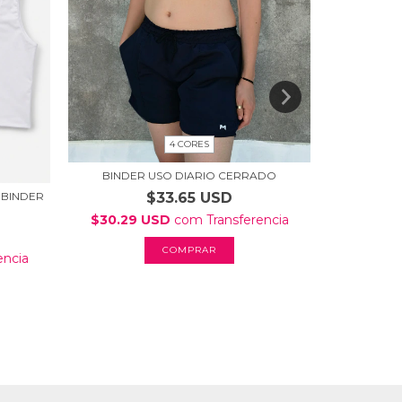
4 CORES
BINDER USO DIARIO CERRADO
PACK X2 
 BINDER
$33.65 USD
$30.29 USD
com
Transferencia
$57.54
COMPRAR
encia