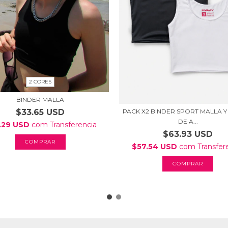
2 CORES
BINDER MALLA
PACK X2 BINDER SPORT MALLA Y
$33.65 USD
DE A...
.29 USD
com
Transferencia
$63.93 USD
COMPRAR
$57.54 USD
com
Transfer
COMPRAR