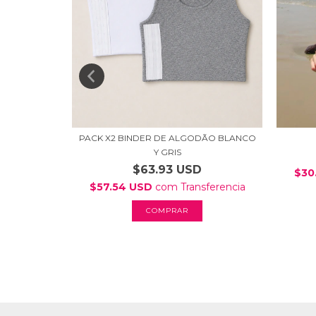
PACK X2 BINDER DE ALGODÃO BLANCO
ÃO FECHADO
Y GRIS
$63.93 USD
sferencia
$30
$57.54 USD
com
Transferencia
COMPRAR