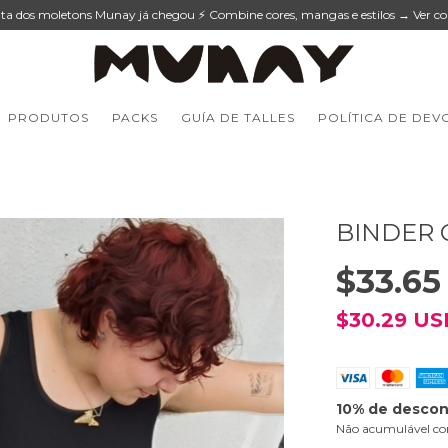
lta dos moletons Munay já chegou ⚡ Combine cores, mangas e estilos → Ver co
PRODUTOS
PACKS
GUÍA DE TALLES
POLÍTICA DE DEV
BINDER
$33.65
$30.29 U
10% de desco
Não acumulável co