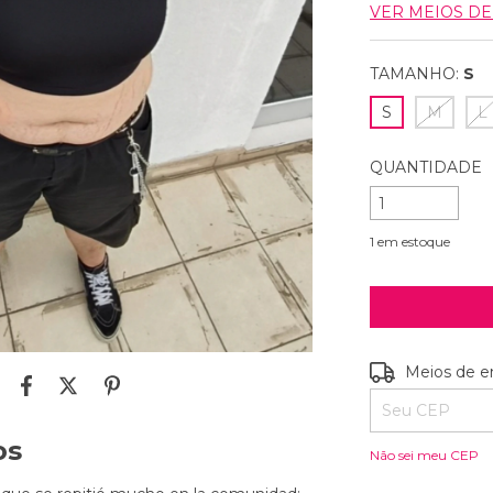
VER MEIOS D
TAMANHO:
S
S
M
L
QUANTIDADE
1
em estoque
Entregas para o
Meios de e
os
Não sei meu CEP