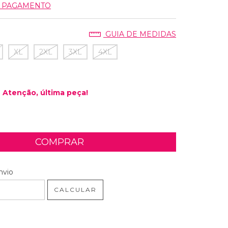
E PAGAMENTO
GUIA DE MEDIDAS
XL
2XL
3XL
4XL
Atenção, última peça!
 CEP:
ALTERAR CEP
nvio
CALCULAR