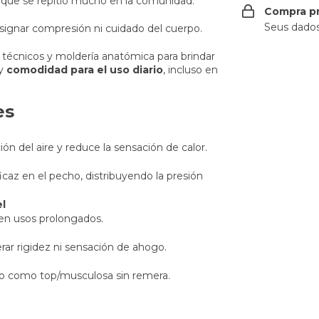
o que se repitió mucho en la comunidad:
Compra p
Seus dados
resignar compresión ni cuidado del cuerpo.
técnicos y moldería anatómica para brindar
y
comodidad para el uso diario
, incluso en
es
ción del aire y reduce la sensación de calor.
caz en el pecho, distribuyendo la presión
el
l en usos prolongados.
ar rigidez ni sensación de ahogo.
o o como top/musculosa sin remera.