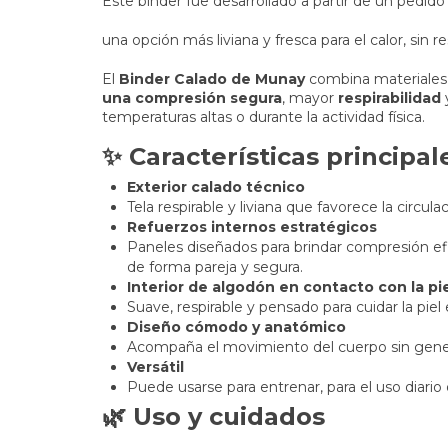
Este binder fue desarrollado a partir de un pedid
una opción más liviana y fresca para el calor, sin 
El
Binder Calado de Munay
combina materiales 
una compresión segura
, mayor
respirabilidad
temperaturas altas o durante la actividad física.
✨ Características principal
Exterior calado técnico
Tela respirable y liviana que favorece la circula
Refuerzos internos estratégicos
Paneles diseñados para brindar compresión efi
de forma pareja y segura.
Interior de algodón en contacto con la pi
Suave, respirable y pensado para cuidar la pie
Diseño cómodo y anatómico
Acompaña el movimiento del cuerpo sin gener
Versátil
Puede usarse para entrenar, para el uso diari
🌿 Uso y cuidados