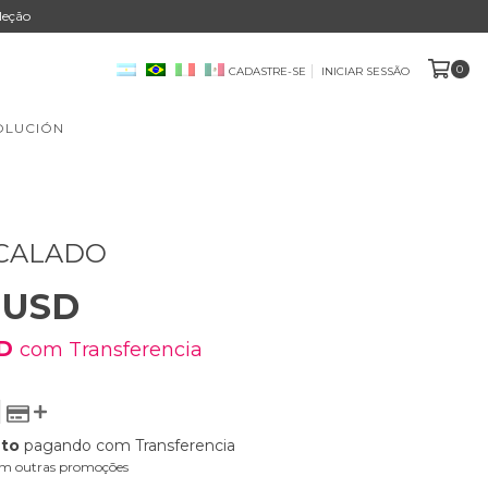
leção
0
CADASTRE-SE
INICIAR SESSÃO
OLUCIÓN
 CALADO
 USD
SD
com
Transferencia
nto
pagando com Transferencia
m outras promoções