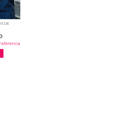
OS DE
D
nsferencia