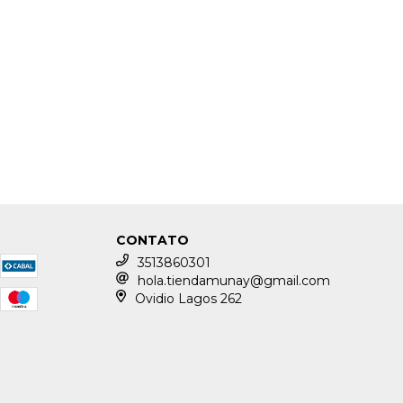
CONTATO
3513860301
hola.tiendamunay@gmail.com
Ovidio Lagos 262