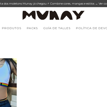
lta dos moletons Munay já chegou ⚡ Combine cores, mangas e estilos → Ver co
PRODUTOS
PACKS
GUÍA DE TALLES
POLÍTICA DE DEV