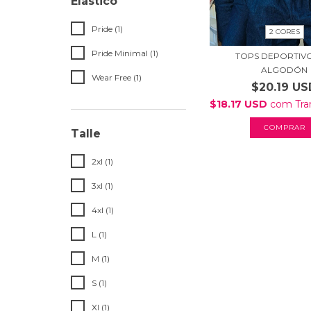
Elástico
Pride (1)
2 CORES
Pride Minimal (1)
TOPS DEPORTIV
ALGODÓN
Wear Free (1)
$20.19 US
$18.17 USD
com
Tra
COMPRAR
Talle
2xl (1)
3xl (1)
4xl (1)
L (1)
M (1)
S (1)
Xl (1)