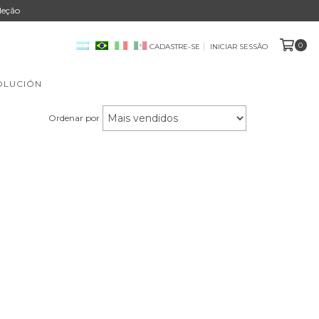
leção
0
CADASTRE-SE
INICIAR SESSÃO
OLUCIÓN
Ordenar por