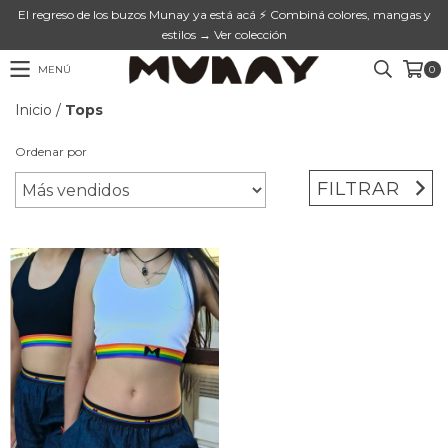
El regreso de los buzos Munay ya está acá ⚡ Combiná colores, mangas y
estilos → Ver colección
MENÚ
0
Inicio
/
Tops
Ordenar por
FILTRAR