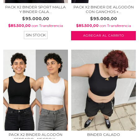
PACK X2 BINDER SPORT MALLA
PACK X2 BINDER DE ALGODÓN
Y BINDER CALA...
CON GANCHOS +...
$95.000,00
$95.000,00
$85.500,00
con
Transferencia
$85.500,00
con
Transferencia
SIN STOCK
AGREGAR AL CARRITO
PACK X2 BINDER ALGODÓN
BINDER CALADO