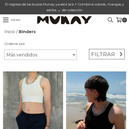
El regreso de los buzos Munay ya está acá ⚡ Combiná colores, mangas y
estilos → Ver colección
MENÚ
0
Inicio
/
Binders
Ordenar por
FILTRAR