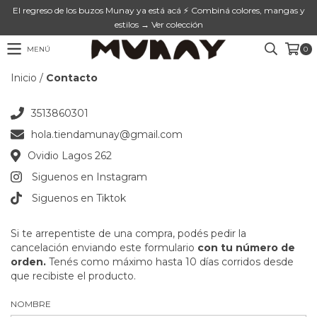
El regreso de los buzos Munay ya está acá ⚡ Combiná colores, mangas y
estilos → Ver colección
MENÚ
0
Inicio
/
Contacto
3513860301
hola.tiendamunay@gmail.com
Ovidio Lagos 262
Siguenos en Instagram
Siguenos en Tiktok
Si te arrepentiste de una compra, podés pedir la
cancelación enviando este formulario
con tu número de
orden.
Tenés como máximo hasta 10 días corridos desde
que recibiste el producto.
NOMBRE