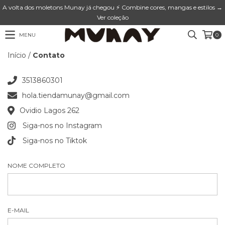
A volta dos moletons Munay já chegou ⚡ Combine cores, mangas e estilos →
Ver coleção
MENU
0
Início
/
Contato
3513860301
hola.tiendamunay@gmail.com
Ovidio Lagos 262
Siga-nos no Instagram
Siga-nos no Tiktok
NOME COMPLETO
E-MAIL