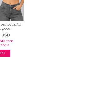
R DE ALGODÃO
 (COP...
3 USD
USD
com
rencia
RAR