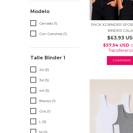
Modelo
Cerrado (1)
PACK X2 BINDER SPOR
BINDER CALA.
Con Ganchos (1)
$63.93 U
$57.54 USD
Transferenc
Talle Binder 1
COMPRAR
2xl (5)
3xl (5)
4xl (5)
Blanco (1)
Gris (1)
L (5)
M (5)