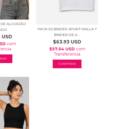
R DE ALGODÃO
PACK X2 BINDER SPORT MALLA Y
ADO
BINDER DE A...
3 USD
$63.93 USD
USD
com
rencia
$57.54 USD
com
Transferencia
RAR
COMPRAR