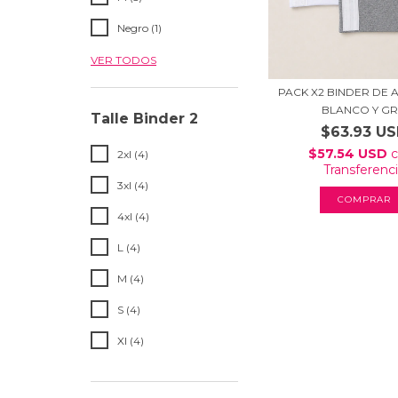
Negro (1)
VER TODOS
PACK X2 BINDER DE
BLANCO Y GR
Talle Binder 2
$63.93 U
$57.54 USD
2xl (4)
Transferenc
3xl (4)
COMPRAR
4xl (4)
L (4)
M (4)
S (4)
Xl (4)