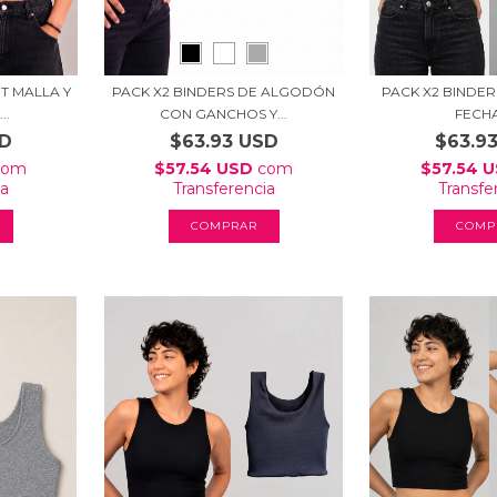
T MALLA Y
PACK X2 BINDERS DE ALGODÓN
PACK X2 BINDE
..
CON GANCHOS Y...
FECH
SD
$63.93 USD
$63.9
com
$57.54 USD
com
$57.54 
ia
Transferencia
Transfe
COMPRAR
COMP