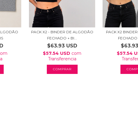
 ALGODÃO
PACK X2 BINDE
PACK X2 - BINDER DE ALGODÃO
IS
FECHADO -
FECHADO + BI...
SD
$63.9
$63.93 USD
com
$57.54 
$57.54 USD
com
ia
Transfe
Transferencia
COMP
COMPRAR