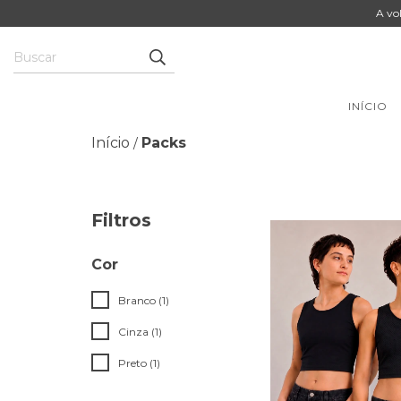
A vo
INÍCIO
Início
Packs
/
Filtros
Cor
Branco (1)
Cinza (1)
Preto (1)