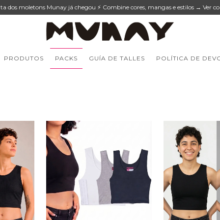
lta dos moletons Munay já chegou ⚡ Combine cores, mangas e estilos → Ver co
PRODUTOS
PACKS
GUÍA DE TALLES
POLÍTICA DE DEV