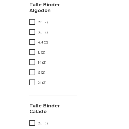
Talle Binder
Algodón
2xl (2)
3xl (2)
4xl (2)
L (2)
M (2)
S (2)
Xl (2)
Talle Binder
Calado
2xl (3)