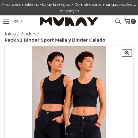
A volta dos moletons Munay já chegou ⚡ Combine cores, mangas e estilos →
Ver coleção
MENU
0
Início
/
Binders
/
Pack x2 Binder Sport Malla y Binder Calado