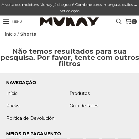
A volta dos moletons Munay já chegou ⚡ Combine cores, mangas e estilos →
Ver coleção
MENU
0
Início
/
Shorts
Não temos resultados para sua
pesquisa. Por favor, tente com outros
filtros
NAVEGAÇÃO
Início
Produtos
Packs
Guía de talles
Política de Devolución
MEIOS DE PAGAMENTO