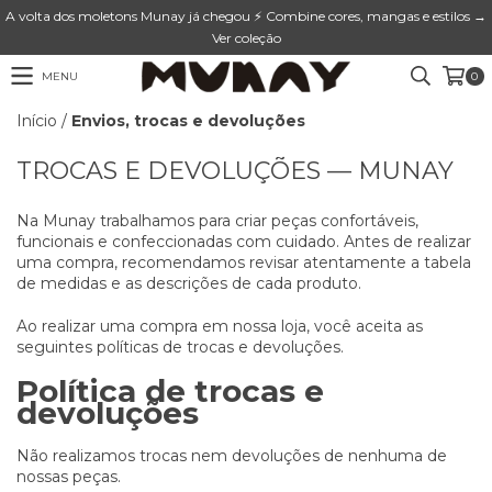
A volta dos moletons Munay já chegou ⚡ Combine cores, mangas e estilos →
Ver coleção
MENU
0
Início
/
Envios, trocas e devoluções
TROCAS E DEVOLUÇÕES — MUNAY
Na Munay trabalhamos para criar peças confortáveis,
funcionais e confeccionadas com cuidado. Antes de realizar
uma compra, recomendamos revisar atentamente a tabela
de medidas e as descrições de cada produto.
Ao realizar uma compra em nossa loja, você aceita as
seguintes políticas de trocas e devoluções.
Política de trocas e
devoluções
Não realizamos trocas nem devoluções de nenhuma de
nossas peças.