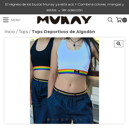
El regreso de los buzos Munay ya está acá ⚡ Combiná colores, mangas y
estilos → Ver colección
MENÚ
0
Inicio
/
Tops
/
Tops Deportivos de Algodón