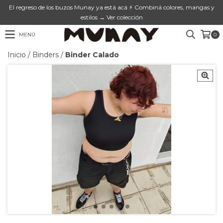
El regreso de los buzos Munay ya está acá ⚡ Combiná colores, mangas y
estilos → Ver colección
MENÚ
0
Inicio
/
Binders
/
Binder Calado