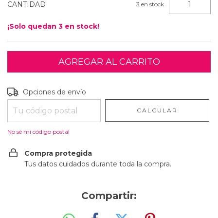
CANTIDAD
3
en stock
¡Solo quedan
3
en stock!
Entregas para el CP:
CAMBIAR CP
Opciones de envío
CALCULAR
No sé mi código postal
Compra protegida
Tus datos cuidados durante toda la compra.
Compartir: