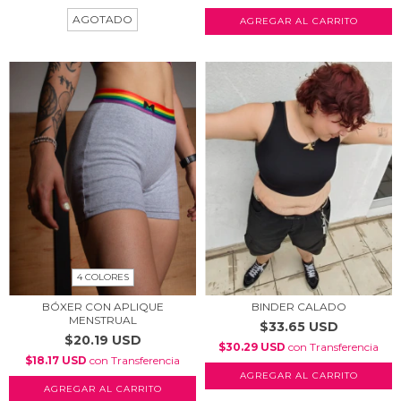
AGOTADO
AGREGAR AL CARRITO
4 COLORES
BÓXER CON APLIQUE
BINDER CALADO
MENSTRUAL
$33.65 USD
$20.19 USD
$30.29 USD
con
Transferencia
$18.17 USD
con
Transferencia
AGREGAR AL CARRITO
AGREGAR AL CARRITO