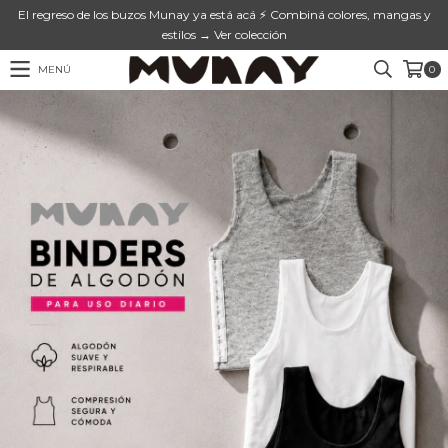
El regreso de los buzos Munay ya está acá ⚡ Combiná colores, mangas y
estilos → Ver colección
MENÚ
0