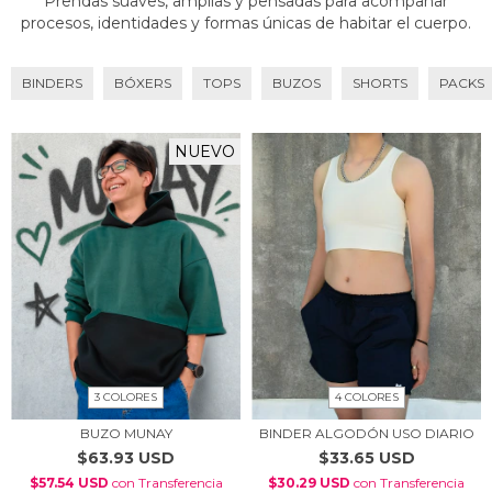
Prendas suaves, amplias y pensadas para acompañar
procesos, identidades y formas únicas de habitar el cuerpo.
BINDERS
BÓXERS
TOPS
BUZOS
SHORTS
PACKS
NUEVO
3 COLORES
4 COLORES
BUZO MUNAY
BINDER ALGODÓN USO DIARIO
$63.93 USD
$33.65 USD
$57.54 USD
con
Transferencia
$30.29 USD
con
Transferencia