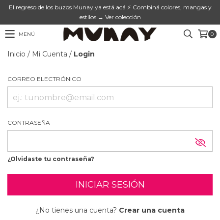
El regreso de los buzos Munay ya está acá ⚡ Combiná colores, mangas y
estilos → Ver colección
MENÚ
0
Inicio
/
Mi Cuenta
/
Login
CORREO ELECTRÓNICO
CONTRASEÑA
¿Olvidaste tu contraseña?
¿No tienes una cuenta?
Crear una cuenta