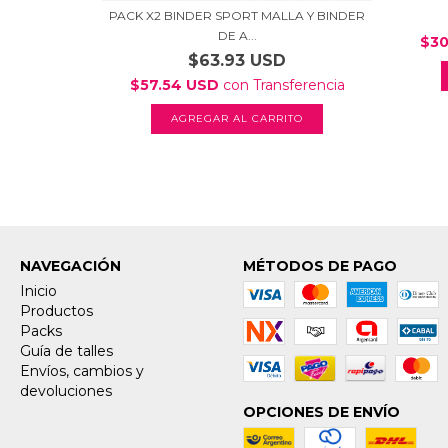
PACK X2 BINDER SPORT MALLA Y BINDER
DE A...
$30
$63.93 USD
ferencia
$57.54 USD
con
Transferencia
AGREGAR AL CARRITO
NAVEGACIÓN
MÉTODOS DE PAGO
Inicio
Productos
Packs
Guía de talles
Envíos, cambios y
devoluciones
OPCIONES DE ENVÍO