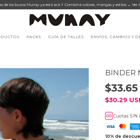
eso de los buzos Munay ya está acá ⚡ Combiná colores, mangas y estilos → Ver c
ODUCTOS
PACKS
GUÍA DE TALLES
ENVÍOS, CAMBIOS Y 
BINDER 
$33.65
$30.29 U
Cuotas SIN 
10% de descu