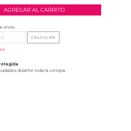
l CP:
CAMBIAR CP
e envío
CALCULAR
tal
rotegida
cuidados durante toda la compra.