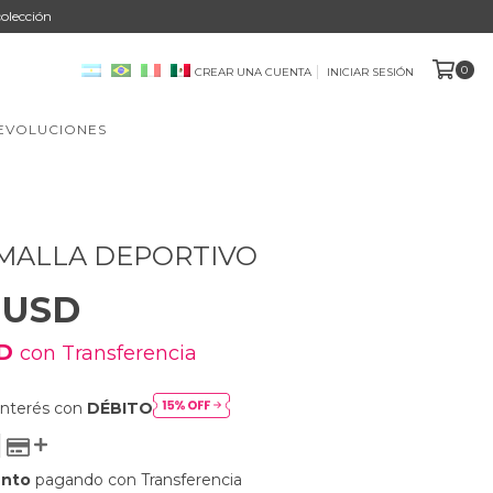
olección
0
CREAR UNA CUENTA
INICIAR SESIÓN
DEVOLUCIONES
MALLA DEPORTIVO
 USD
SD
con
Transferencia
interés con
DÉBITO
ento
pagando con Transferencia