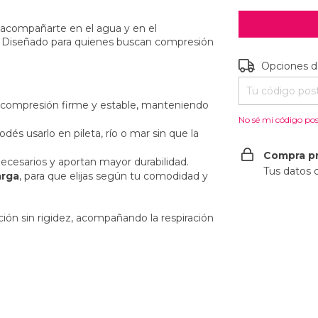
acompañarte en el agua y en el
. Diseñado para quienes buscan compresión
Entregas para e
Opciones d
a compresión firme y estable, manteniendo
No sé mi código pos
podés usarlo en pileta, río o mar sin que la
Compra p
necesarios y aportan mayor durabilidad.
Tus datos 
arga
, para que elijas según tu comodidad y
ción sin rigidez, acompañando la respiración