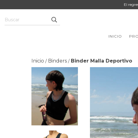
El regr
INICIO
PR
Inicio
Binders
Binder Malla Deportivo
/
/