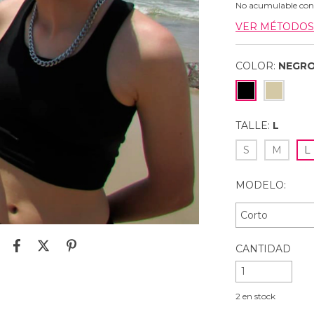
No acumulable con
VER MÉTODOS
COLOR:
NEGR
TALLE:
L
S
M
L
MODELO:
CANTIDAD
2
en stock