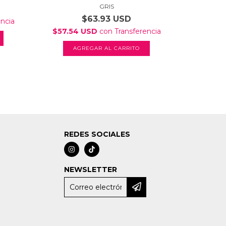
GRIS
$63.93 USD
encia
$57.54 USD
con
Transferencia
$57.5
AGREGAR AL CARRITO
A
REDES SOCIALES
NEWSLETTER