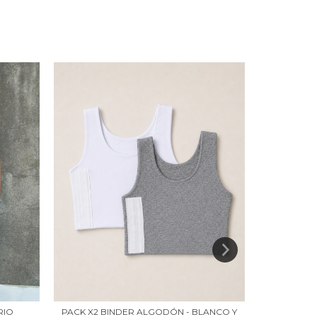
PACK X2 BINDER ALGODÓN - BLANCO Y
RIO
PACK X2