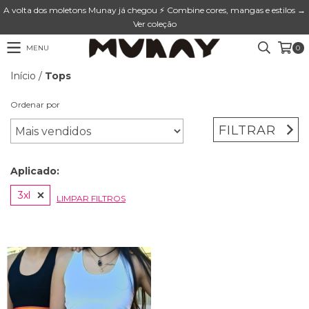
A volta dos moletons Munay já chegou ⚡ Combine cores, mangas e estilos →
Ver coleção
MENU
0
Início
/
Tops
Ordenar por
FILTRAR
Aplicado:
3xl
LIMPAR FILTROS