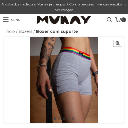
A volta dos moletons Munay já chegou ⚡ Combine cores, mangas e estilos →
Ver coleção
MENU
0
Início
/
Boxers
/
Bóxer com suporte