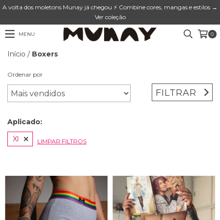
A volta dos moletons Munay já chegou ⚡ Combine cores, mangas e estilos →
Ver coleção
MENU
0
Início
/
Boxers
Ordenar por
FILTRAR
Aplicado:
Xl
LIMPAR FILTROS