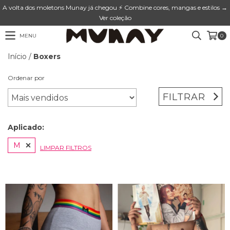
A volta dos moletons Munay já chegou ⚡ Combine cores, mangas e estilos →
Ver coleção
MENU
0
Início
/
Boxers
Ordenar por
FILTRAR
Aplicado:
M
LIMPAR FILTROS