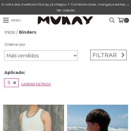
A volta dos moletons Munay já chegou ⚡ Combine cores, mangas e estilos →
Ver coleção
MENU
0
Início
/
Binders
Ordenar por
FILTRAR
Aplicado:
S
LIMPAR FILTROS