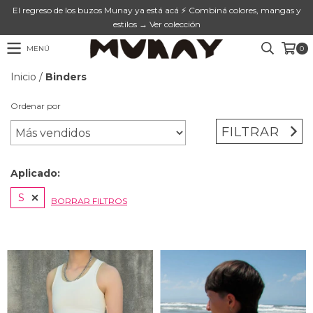
El regreso de los buzos Munay ya está acá ⚡ Combiná colores, mangas y
estilos → Ver colección
MENÚ
0
Inicio
/
Binders
Ordenar por
FILTRAR
Aplicado:
S
BORRAR FILTROS