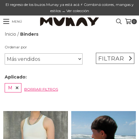
El regreso de los buzos Munay ya está acá ⚡ Combiná colores, mangas y
estilos → Ver colección
MENÚ
0
Inicio
/
Binders
Ordenar por
FILTRAR
Aplicado:
M
BORRAR FILTROS