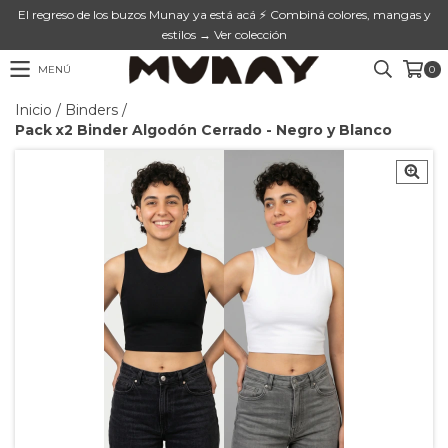
El regreso de los buzos Munay ya está acá ⚡ Combiná colores, mangas y
estilos → Ver colección
MENÚ
0
Inicio
/
Binders
/
Pack x2 Binder Algodón Cerrado - Negro y Blanco