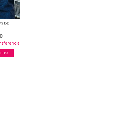
OS DE
0
nsferencia
RITO