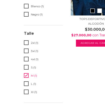
Blanco (1)
Negro (1)
TOPS DEPORTIV
ALGODÓN
$30.000,0
Talle
$27.000,00
con
Tra
2xl (1)
AGREGAR AL CAR
3xl (1)
4xl (1)
S (1)
M (1)
L (1)
Xl (1)