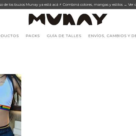
eso de los buzos Munay ya está acá ⚡ Combiná colores, mangas y estilos → Ver c
ODUCTOS
PACKS
GUÍA DE TALLES
ENVÍOS, CAMBIOS Y 