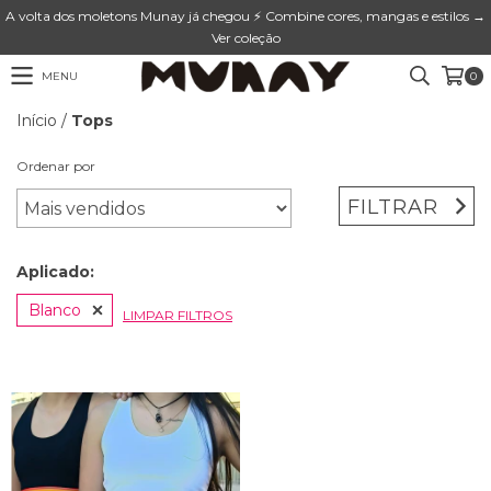
A volta dos moletons Munay já chegou ⚡ Combine cores, mangas e estilos →
Ver coleção
MENU
0
Início
/
Tops
Ordenar por
FILTRAR
Aplicado:
Blanco
LIMPAR FILTROS