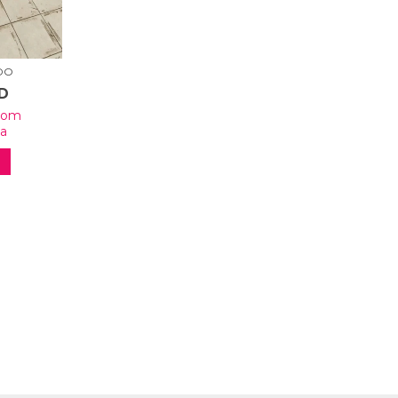
DO
SD
com
ia