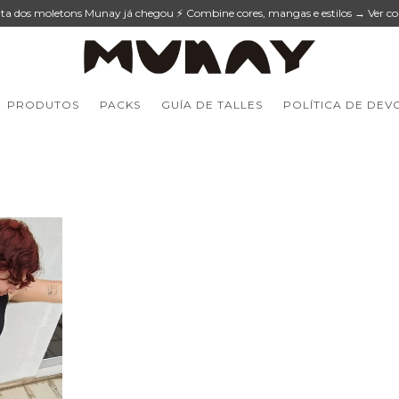
lta dos moletons Munay já chegou ⚡ Combine cores, mangas e estilos → Ver co
PRODUTOS
PACKS
GUÍA DE TALLES
POLÍTICA DE DEV