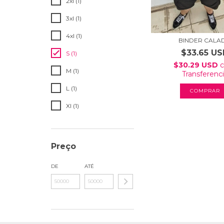
2xl (1)
3xl (1)
4xl (1)
BINDER CALA
$33.65 U
S (1)
$30.29 USD
M (1)
Transferenc
L (1)
COMPRAR
Xl (1)
Preço
DE
ATÉ