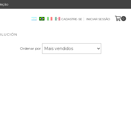
leção
0
CADASTRE-SE
INICIAR SESSÃO
OLUCIÓN
Ordenar por