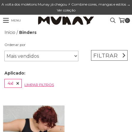
A volta dos moletons Munay já chegou ⚡ Combine cores, mangas e estilos →
Ver coleção
MENU
0
Início
/
Binders
Ordenar por
FILTRAR
Aplicado:
4xl
LIMPAR FILTROS