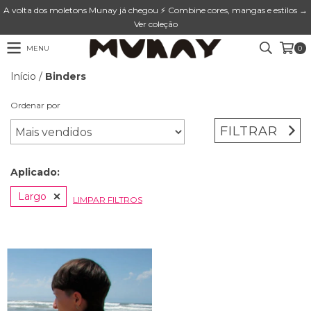
A volta dos moletons Munay já chegou ⚡ Combine cores, mangas e estilos →
Ver coleção
MENU
0
Início
/
Binders
Ordenar por
FILTRAR
Aplicado:
Largo
LIMPAR FILTROS