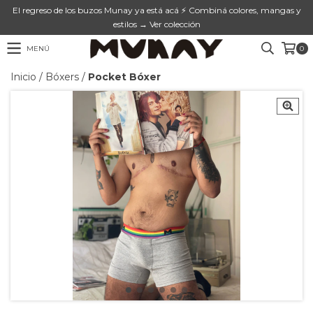
El regreso de los buzos Munay ya está acá ⚡ Combiná colores, mangas y
estilos → Ver colección
MENÚ
0
Inicio
/
Bóxers
/
Pocket Bóxer