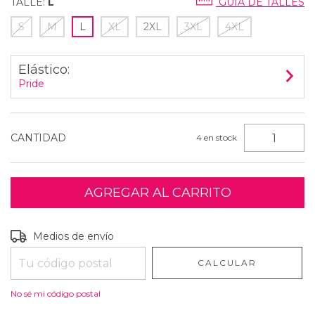
TALLE:
L
GUÍA DE TALLES
S
M
L
XL
2XL
3XL
4XL
Elástico:
Pride
CANTIDAD
4
en stock
Entregas para el CP:
CAMBIAR CP
Medios de envío
CALCULAR
No sé mi código postal