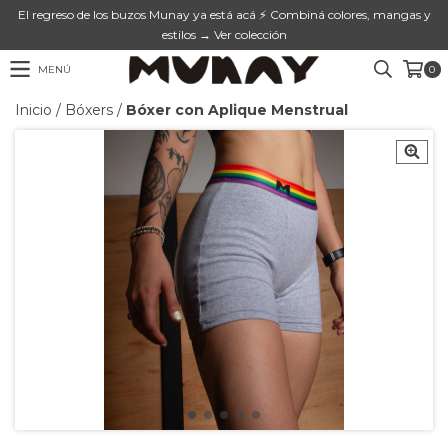
El regreso de los buzos Munay ya está acá ⚡ Combiná colores, mangas y
estilos → Ver colección
MENÚ
0
Inicio
/
Bóxers
/
Bóxer con Aplique Menstrual