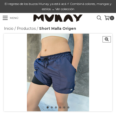
El regreso de los buzos Munay ya está acá ⚡ Combiná colores, mangas y
estilos → Ver colección
MENÚ
0
Inicio
/
Productos
/
Short Malla Origen