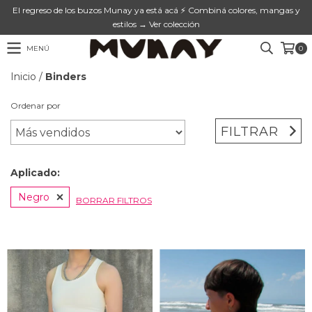
El regreso de los buzos Munay ya está acá ⚡ Combiná colores, mangas y
estilos → Ver colección
MENÚ
0
Inicio
/
Binders
Ordenar por
FILTRAR
Aplicado:
Negro
BORRAR FILTROS