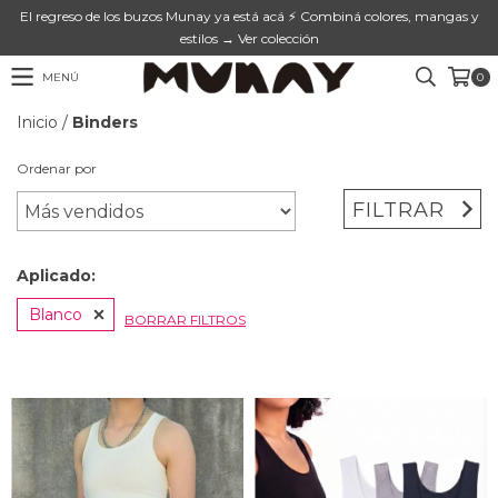
El regreso de los buzos Munay ya está acá ⚡ Combiná colores, mangas y
estilos → Ver colección
MENÚ
0
Inicio
/
Binders
Ordenar por
FILTRAR
Aplicado:
Blanco
BORRAR FILTROS