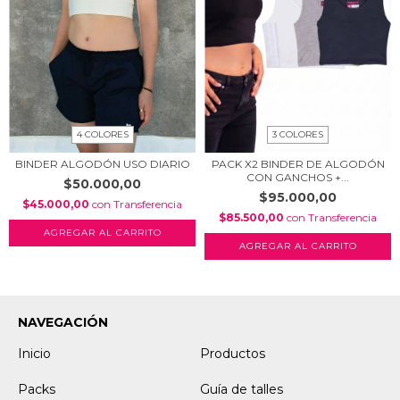
4 COLORES
3 COLORES
BINDER ALGODÓN USO DIARIO
PACK X2 BINDER DE ALGODÓN
CON GANCHOS +...
$50.000,00
$95.000,00
$45.000,00
con
Transferencia
$85.500,00
con
Transferencia
AGREGAR AL CARRITO
AGREGAR AL CARRITO
NAVEGACIÓN
Inicio
Productos
Packs
Guía de talles