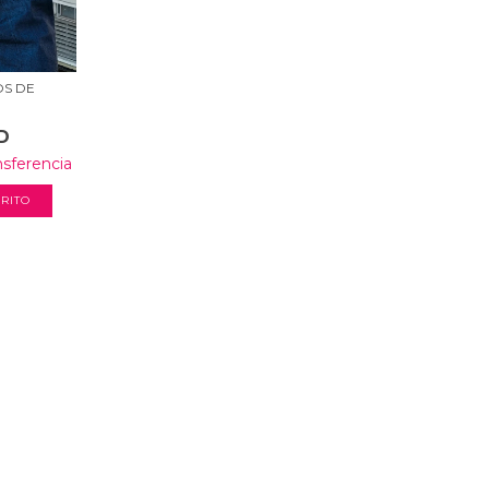
OS DE
D
nsferencia
RITO