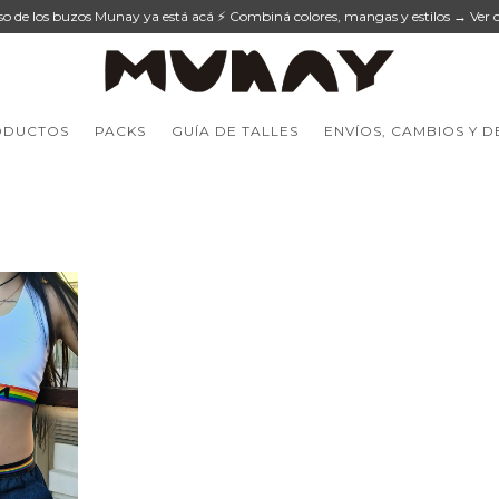
eso de los buzos Munay ya está acá ⚡ Combiná colores, mangas y estilos → Ver c
ODUCTOS
PACKS
GUÍA DE TALLES
ENVÍOS, CAMBIOS Y 