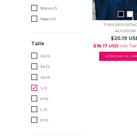
Blanco (1)
Negro (1)
TOPS DEPORTIV
ALGODÓN
$20.19 US
Talle
$18.17 USD
con
Tra
2xl (1)
AGREGAR AL CAR
3xl (1)
4xl (1)
S (1)
M (1)
L (1)
Xl (1)