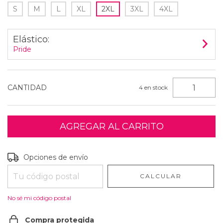
S
M
L
XL
2XL
3XL
4XL
Elástico:
Pride
CANTIDAD
4
en stock
Entregas para el CP:
CAMBIAR CP
Opciones de envío
CALCULAR
No sé mi código postal
Compra protegida