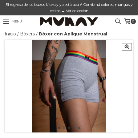
El regreso de los buzos Munay ya está acá ⚡ Combiná colores, mangas y
estilos → Ver colección
MENÚ
0
Inicio
/
Bóxers
/
Bóxer con Aplique Menstrual