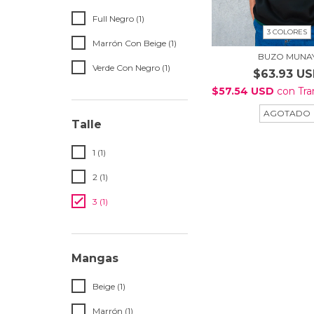
Full Negro (1)
3 COLORES
Marrón Con Beige (1)
BUZO MUNA
Verde Con Negro (1)
$63.93 U
$57.54 USD
con
Tra
AGOTADO
Talle
1 (1)
2 (1)
3 (1)
Mangas
Beige (1)
Marrón (1)