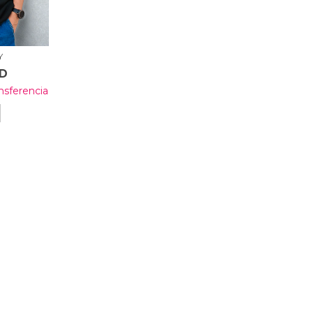
Y
SD
nsferencia