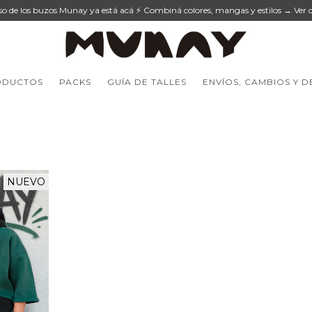
eso de los buzos Munay ya está acá ⚡ Combiná colores, mangas y estilos → Ver c
ODUCTOS
PACKS
GUÍA DE TALLES
ENVÍOS, CAMBIOS Y 
NUEVO