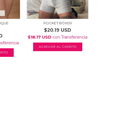
IQUE
POCKET BÓXER
$20.19 USD
D
$18.17 USD
con
Transferencia
nsferencia
AGREGAR AL CARRITO
RITO