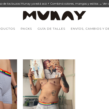
eso de los buzos Munay ya está acá ⚡ Combiná colores, mangas y estilos → Ver c
ODUCTOS
PACKS
GUÍA DE TALLES
ENVÍOS, CAMBIOS Y 