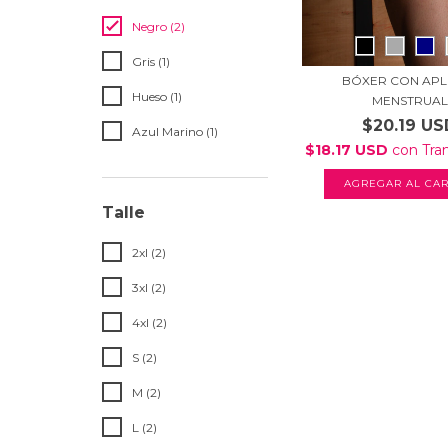
Negro (2)
Gris (1)
BÓXER CON APL
Hueso (1)
MENSTRUAL
$20.19 US
Azul Marino (1)
$18.17 USD
con
Tra
AGREGAR AL CAR
Talle
2xl (2)
3xl (2)
4xl (2)
S (2)
M (2)
L (2)