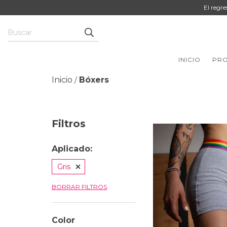
El regr
INICIO
PR
Inicio
Bóxers
/
Filtros
Aplicado:
Gris
BORRAR FILTROS
Color