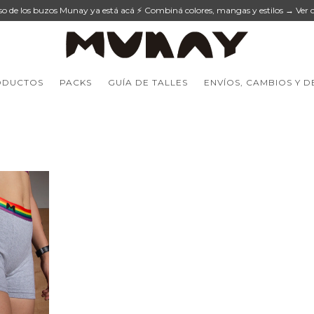
eso de los buzos Munay ya está acá ⚡ Combiná colores, mangas y estilos → Ver c
ODUCTOS
PACKS
GUÍA DE TALLES
ENVÍOS, CAMBIOS Y 