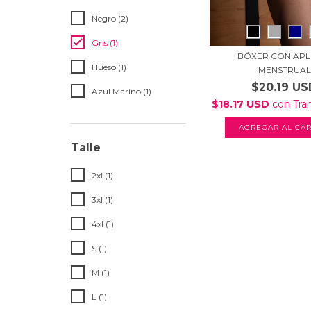
Negro (2)
Gris (1)
BÓXER CON APL
Hueso (1)
MENSTRUAL
$20.19 US
Azul Marino (1)
$18.17 USD
con
Tra
AGREGAR AL CAR
Talle
2xl (1)
3xl (1)
4xl (1)
S (1)
M (1)
L (1)