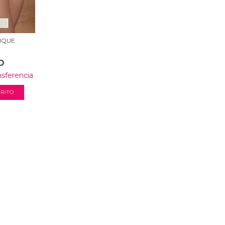
IQUE
D
nsferencia
RITO