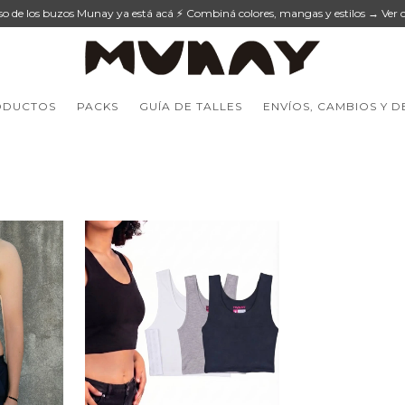
eso de los buzos Munay ya está acá ⚡ Combiná colores, mangas y estilos → Ver c
ODUCTOS
PACKS
GUÍA DE TALLES
ENVÍOS, CAMBIOS Y 