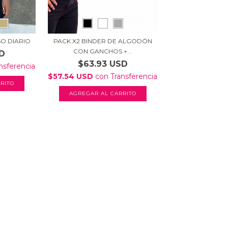
O DIARIO
PACK X2 BINDER DE ALGODÓN
CON GANCHOS +...
SD
$63.93 USD
nsferencia
$57.54 USD
con
Transferencia
RITO
AGREGAR AL CARRITO