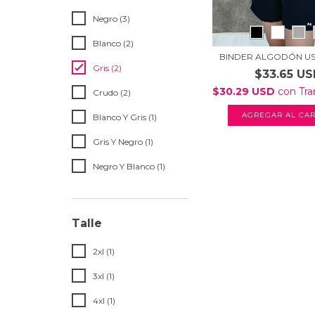
Negro (3)
Blanco (2)
BINDER ALGODÓN US
Gris (2)
$33.65 U
$30.29 USD
con
Tra
Crudo (2)
AGREGAR AL CAR
Blanco Y Gris (1)
Gris Y Negro (1)
Negro Y Blanco (1)
Talle
2xl (1)
3xl (1)
4xl (1)