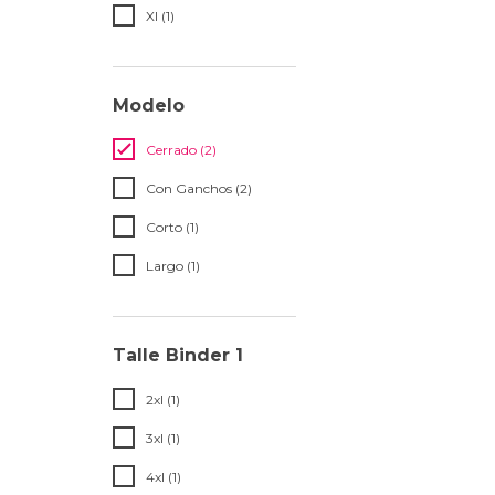
Xl (1)
Modelo
Cerrado (2)
Con Ganchos (2)
Corto (1)
Largo (1)
Talle Binder 1
2xl (1)
3xl (1)
4xl (1)