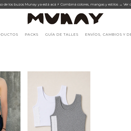
eso de los buzos Munay ya está acá ⚡ Combiná colores, mangas y estilos → Ver c
ODUCTOS
PACKS
GUÍA DE TALLES
ENVÍOS, CAMBIOS Y 