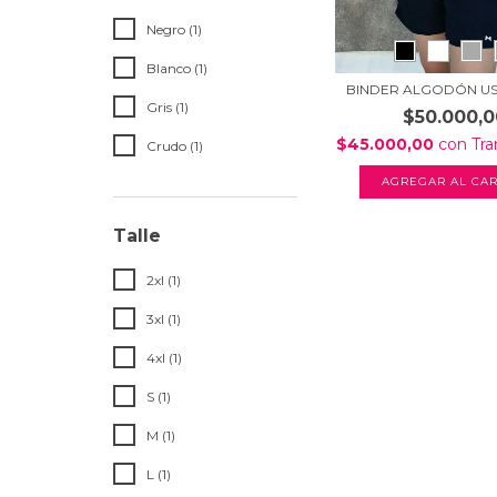
Negro (1)
Blanco (1)
BINDER ALGODÓN US
Gris (1)
$50.000,0
$45.000,00
con
Tra
Crudo (1)
AGREGAR AL CAR
Talle
2xl (1)
3xl (1)
4xl (1)
S (1)
M (1)
L (1)