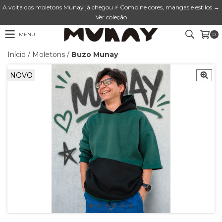
A volta dos moletons Munay já chegou ⚡ Combine cores, mangas e estilos →
Ver coleção
MENU
0
Início
/
Moletons
/
Buzo Munay
NOVO