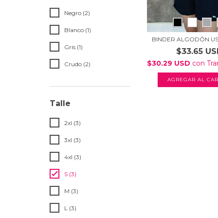
Negro (2)
Blanco (1)
BINDER ALGODÓN US
Gris (1)
$33.65 U
$30.29 USD
con
Tra
Crudo (2)
AGREGAR AL CAR
Talle
2xl (3)
3xl (3)
4xl (3)
S (3)
M (3)
L (3)