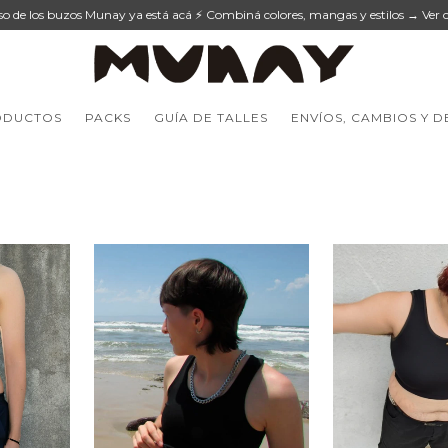
eso de los buzos Munay ya está acá ⚡ Combiná colores, mangas y estilos → Ver c
ODUCTOS
PACKS
GUÍA DE TALLES
ENVÍOS, CAMBIOS Y 