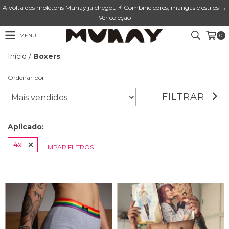
A volta dos moletons Munay já chegou ⚡ Combine cores, mangas e estilos →
Ver coleção
MENU
0
Início
/
Boxers
Ordenar por
FILTRAR
Aplicado:
4xl
LIMPAR FILTROS