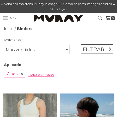
A volta dos moletons Munay já chegou ⚡ Combine cores, mangas e estilos →
Ver coleção
MENU
0
Início
/
Binders
Ordenar por
FILTRAR
Aplicado:
Crudo
LIMPAR FILTROS